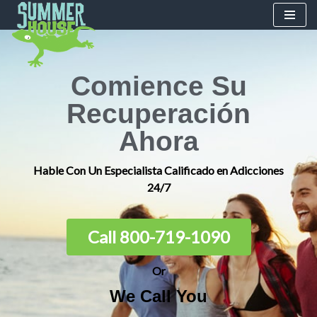
Skip
to
content
Comience Su
Recuperación
Ahora
Hable Con Un Especialista Calificado en Adicciones
24/7
Call 800-719-1090
Or
We Call You